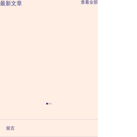
查看全部
最新文章
2026 August 9 Sunday 星
2026 August 8 
星期六（六月二
期日（六月二十七日）
甲日：廉貞化祿 破
乙日：天機化祿 天梁化權 紫
留言
曲化科 太陽化忌 
微化科 太陰化忌 「全藍/綠