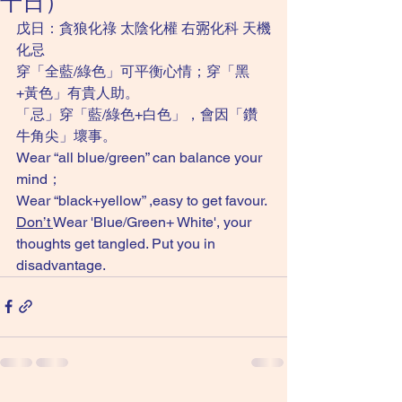
十日）
戊日：貪狼化祿 太陰化權 右𢏺化科 天機
化忌
穿「全藍/綠色」可平衡心情；穿「黑
+黃色」有貴人助。
「忌」穿「藍/綠色+白色」，會因「鑽
牛角尖」壞事。
Wear “all blue/green” can balance your 
mind；
Wear “black+yellow” ,easy to get favour.
Don’t 
Wear 'Blue/Green+ White', your 
thoughts get tangled. Put you in 
disadvantage. 