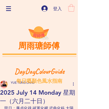
登入
周雨瑭師傅
DayDayColourGuide
每日嘅顏色風水指南
YUE TONG CHAU
2025 July 14 Monday 星期
一（六月二十日）
甲日：廉貞化祿 破軍化權 武曲化科 太陽