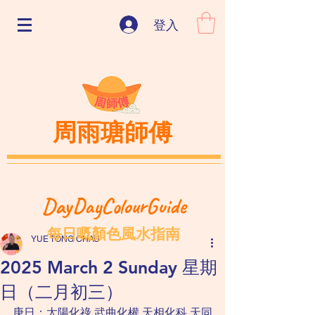
登入
周雨瑭師傅
DayDayColourGuide
每日嘅顏色風水指南
YUE TONG CHAU
2025 March 2 Sunday 星期
日（二月初三）
庚日：太陽化祿 武曲化權 天相化科 天同