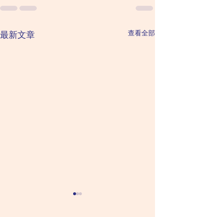
查看全部
最新文章
2026 August 6 Thursday
2026 August 5
星期四（六月二十四日）
Wednesday 