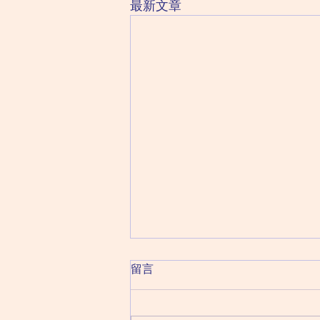
最新文章
2026 August 10 Monday 星
留言
期一（六月二十八日）
丙日：天同化祿 天機化權 文昌化