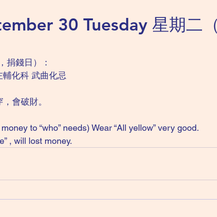
ptember 30 Tuesday 星
，捐錢日）：
左輔化科 武曲化忌
穿，會破財。
money to “who” needs) Wear “All yellow” very good.
” , will lost money.