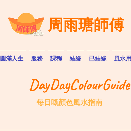
周雨瑭師傅
圓滿人生
服務
課程
結緣
已結緣
風水
DayDayColourGuide
每日嘅顏色風水指南