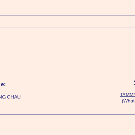
科 太陰化忌 「全藍/綠色」好，有
科 
平衡作用。 全紫色、全黃色 或
～可
「紫色+黃色」 或 「黑+紫+黃
好；
色」～有貴人幫。 不過「黃色+白
要穿
色」、「黑色/深色」絕對不能❌，
色」
會容易情緒化。 Wear "All
“ligh
blue/green” balance your mind.
Wear 
Wear “All Purple/ All yellow/
temp
“yellow+purple”/ “black+
get f
e:
TAMMY
NG CHAU
(What