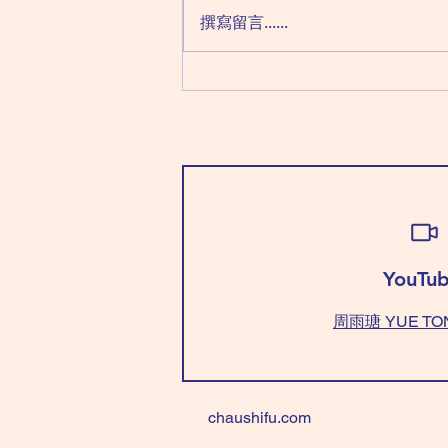
科 廉貞化忌 (注: '丙曰' 最怕＂悲觀
撰寫留言......
情緒＂來侵犯，情緒壞，運氣跟住
變壞；穿＂紅色＂頂住。如果表面
不能＂紅色＂，最少打底用。）
穿「白+藍/綠色」有貴人助。 忌
穿 「藍/綠色+黃色」，爭拗不
斷！ (NOTE : Today, we call it
'Bad Mood' day; 'Bad Mood' will
bring 'Bad Luck'. Wear “Re
YouTub
周雨瑭 YUE TO
chaushifu.com