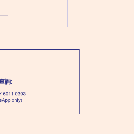
太陽化忌 穿「淺藍/綠色」最好
以平衡； 穿「全黃色」脾氣
穿「紅+白色」有貴人。 ❌不
「全紅色」或「黃+淺藍/綠
，一定惹是生非！ Wear
t blue/green”be balance；
“all yellow” have good
er； Wear”red+white” easy
avour. ❌Don’t
查詢:
 6011 0393
sApp only)