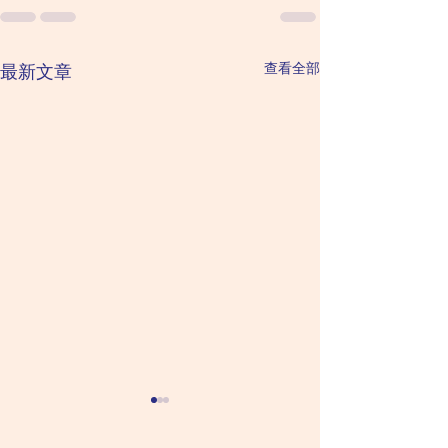
查看全部
最新文章
2026 August 9 Sunday 星
2026 August 8 
星期六（六月二
期日（六月二十七日）