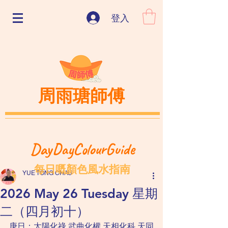
登入
周雨瑭師傅
DayDayColourGuide
每日嘅顏色風水指南
YUE TONG CHAU
2026 May 26 Tuesday 星期
二（四月初十）
庚日：太陽化祿 武曲化權 天相化科 天同