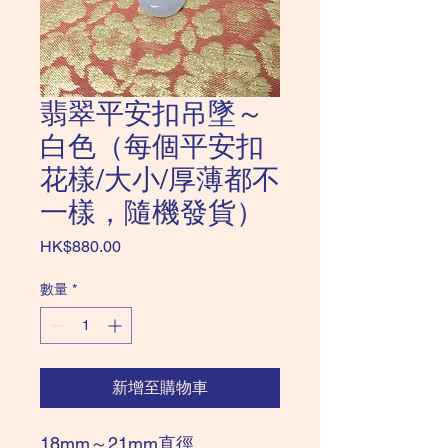
翡翠平安扣吊墜～
白色（每個平安扣
花樣/大小/厚薄都不
一樣，隨機發貨）
價
HK$880.00
格
數量
*
新增至購物車
18mm～21mm直徑