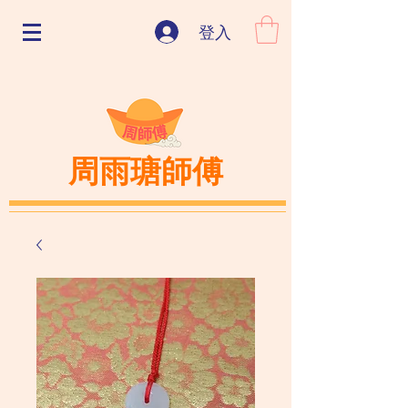
登入
周雨瑭師傅