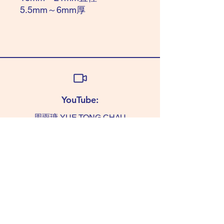
5.5mm～6mm厚
YouTube:
周雨瑭 YUE TONG CHAU
查詢:
TAMMY 6011 0393
(WhatsApp only)