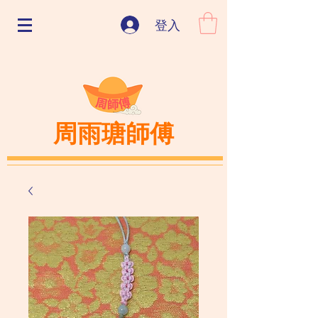
登入
周雨瑭師傅