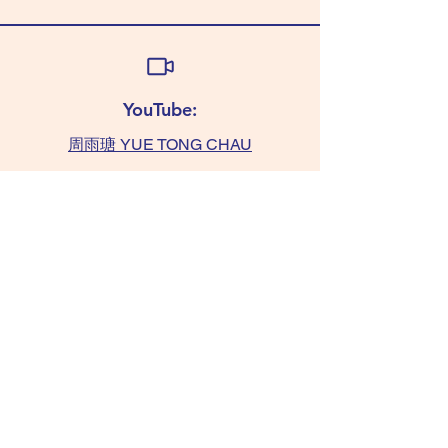
YouTube:
周雨瑭 YUE TONG CHAU
查詢:
TAMMY 6011 0393
(WhatsApp only)
chaushifu.com
/ 聯絡我們​​ contact us