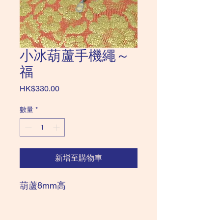
小冰葫蘆手機繩～
福
價
HK$330.00
格
數量
*
新增至購物車
葫蘆8mm高