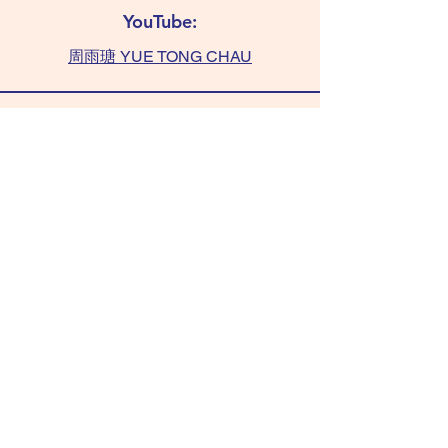
YouTube:
周雨瑭 YUE TONG CHAU
查詢:
TAMMY 6011 0393
(WhatsApp only)
chaushifu.com
/ 聯絡我們​​ contact us
/ 常見問題 FAQ
Copyright © 2026 chaushifu.com • All Rights
Reserved.