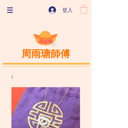
登入
周雨瑭師傅