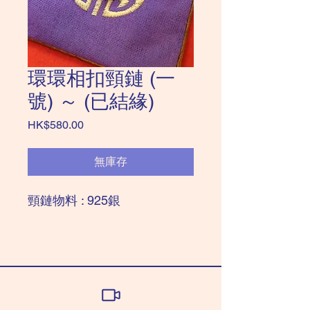
環環相扣頸鏈 (一
號) ～ (已結緣)
價
HK$580.00
格
無庫存
頸鏈物料 : 925銀