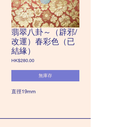
翡翠八卦～（辟邪/
改運）春彩色（已
結緣）
價
HK$280.00
格
無庫存
直徑19mm