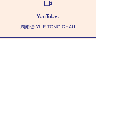
YouTube:
周雨瑭 YUE TONG CHAU
查詢:
TAMMY 6011 0393
(WhatsApp only)
chaushifu.com
/ 聯絡我們​​ contact us
/ 常見問題 FAQ