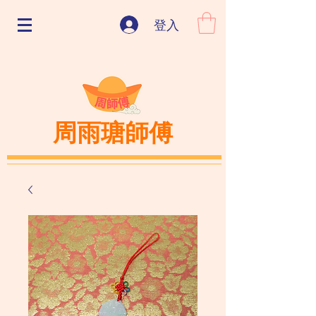
登入
周雨瑭師傅