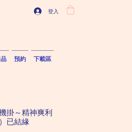
登入
用品
預約
下載區
機掛～精神爽利
）已結緣