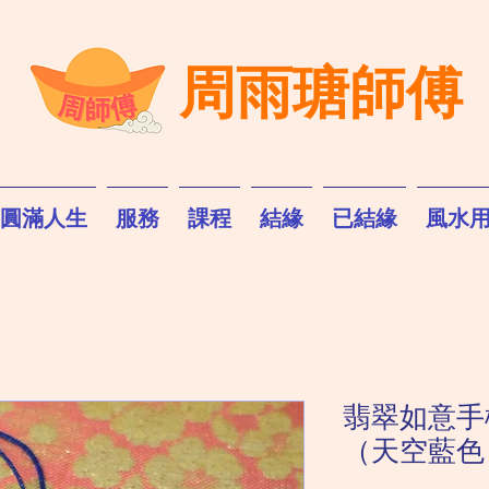
周雨瑭師傅
圓滿人生
服務
課程
結緣
已結緣
風水
翡翠如意手
（天空藍色