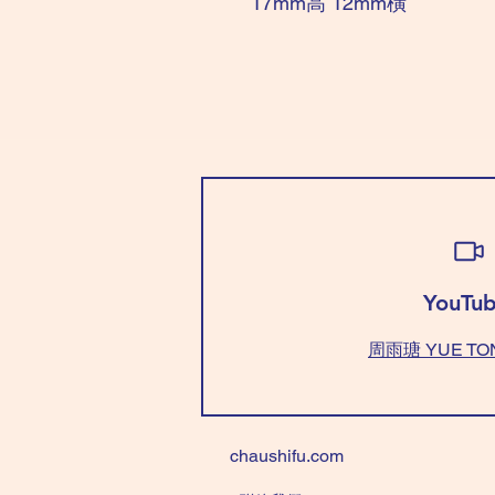
17mm高 12mm橫
YouTub
周雨瑭 YUE TO
chaushifu.com