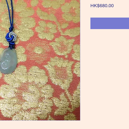
價
HK$680.00
格