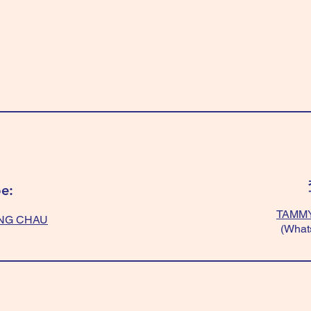
e:
TAMMY
NG CHAU
(What