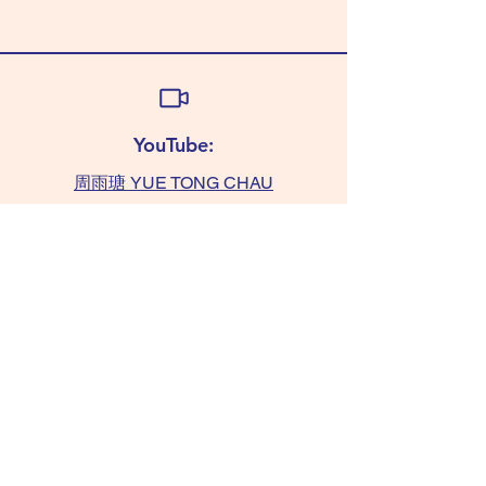
YouTube:
周雨瑭 YUE TONG CHAU
查詢:
TAMMY 6011 0393
(WhatsApp only)
chaushifu.com
/ 聯絡我們​​ contact us