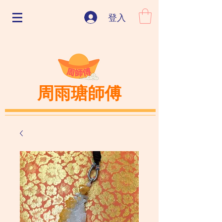
登入
周雨瑭師傅