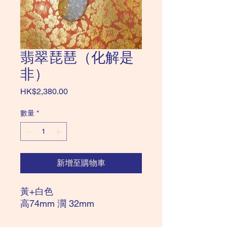
翡翠琵琶（化解是
非）
價
HK$2,380.00
格
數量
*
新增至購物車
黃+白色
高74mm 濶 32mm