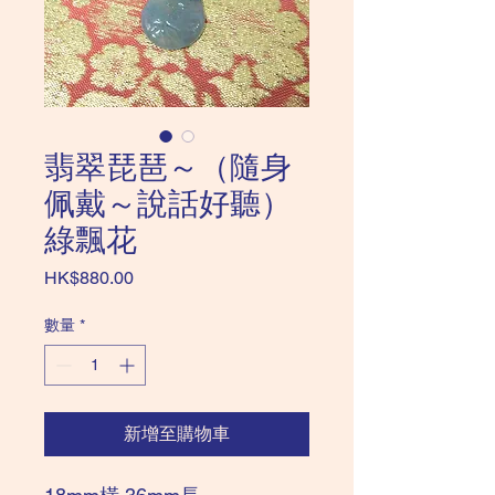
翡翠琵琶～（隨身
佩戴～說話好聽）
綠飄花
價
HK$880.00
格
數量
*
新增至購物車