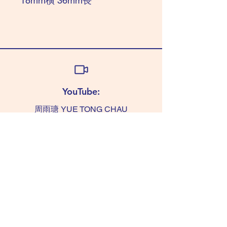
18mm橫 36mm長
YouTube:
周雨瑭 YUE TONG CHAU
查詢:
TAMMY 6011 0393
(WhatsApp only)
chaushifu.com