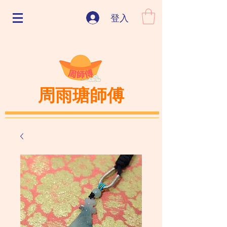
登入
周雨瑭師傅