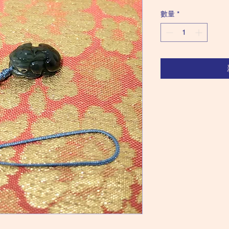
格
數量
*