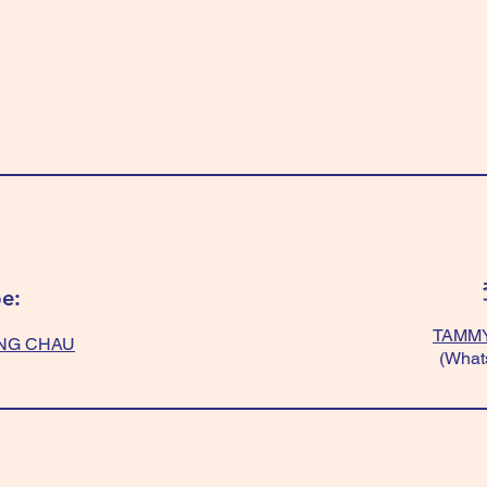
e:
TAMMY
NG CHAU
(What