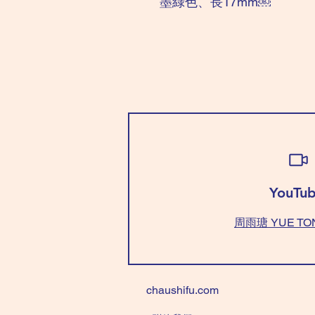
墨綠色、長17mm￼
YouTub
周雨瑭 YUE TO
chaushifu.com