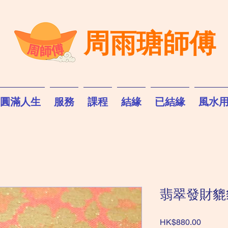
周雨瑭師傅
圓滿人生
服務
課程
結緣
已結緣
風水
翡翠發財貔
價
HK$880.00