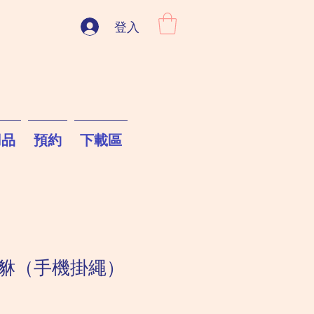
登入
用品
預約
下載區
貅（手機掛繩）