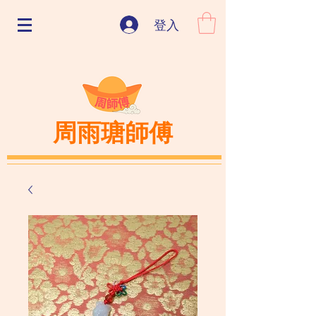
登入
周雨瑭師傅