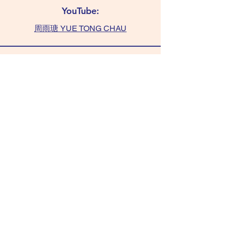
YouTube:
周雨瑭 YUE TONG CHAU
查詢:
TAMMY 6011 0393
(WhatsApp only)
chaushifu.com
/ 聯絡我們​​ contact us
/ 常見問題 FAQ
Copyright © 2026 chaushifu.com • All Rights
Reserved.