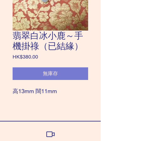
翡翠白冰小鹿～手
機掛祿（已結緣）
價
HK$380.00
格
無庫存
高13mm 闊11mm