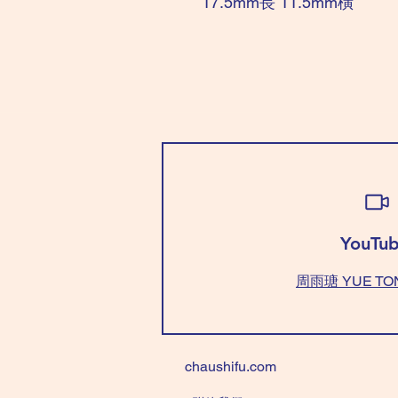
17.5mm長 11.5mm橫
YouTub
周雨瑭 YUE TO
chaushifu.com