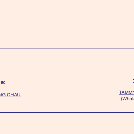
e:
TAMMY
NG CHAU
(What