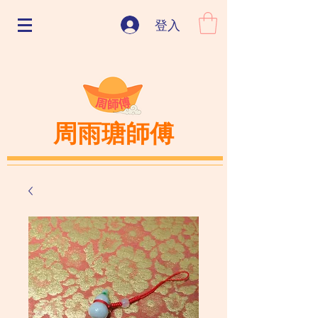
登入
周雨瑭師傅