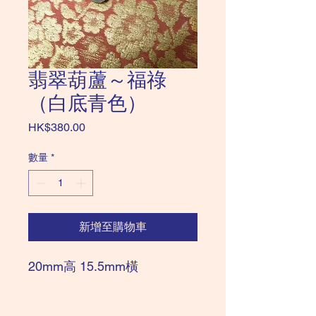
翡翠葫蘆～福祿
（白底青色）
價
HK$380.00
格
數量
*
新增至購物車
20mm高 15.5mm橫