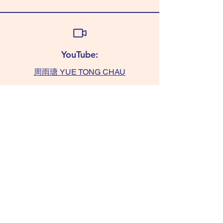
YouTube:
周雨瑭 YUE TONG CHAU
查詢:
TAMMY 6011 0393
(WhatsApp only)
chaushifu.com
/ 聯絡我們​​ contact us