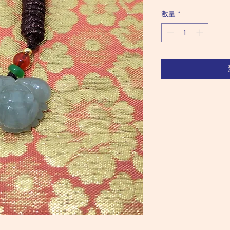
格
數量
*