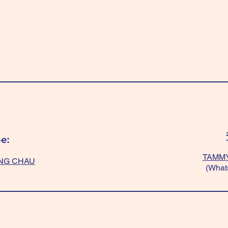
e:
TAMMY
NG CHAU
(What