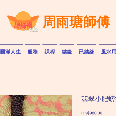
周雨瑭師傅
圓滿人生
服務
課程
結緣
已結緣
風水
翡翠小肥螃
價
HK$980.00