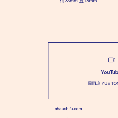
橫23mm 直18mm
YouTub
周雨瑭 YUE TO
chaushifu.com