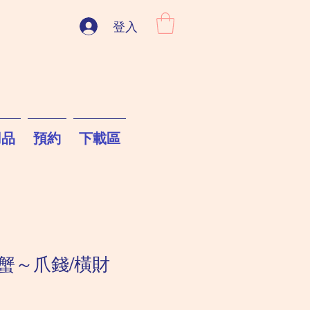
登入
用品
預約
下載區
蟹～爪錢/橫財