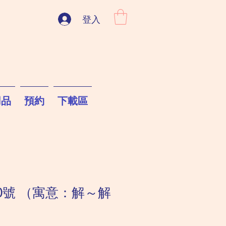
登入
用品
預約
下載區
0號 （寓意：解～解