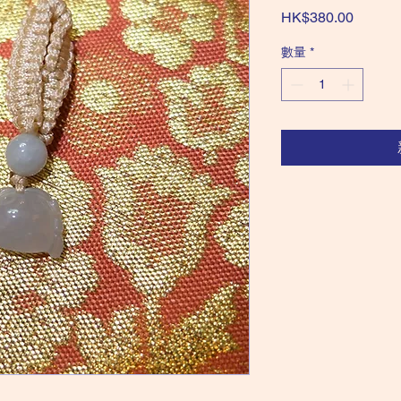
價
HK$380.00
格
數量
*