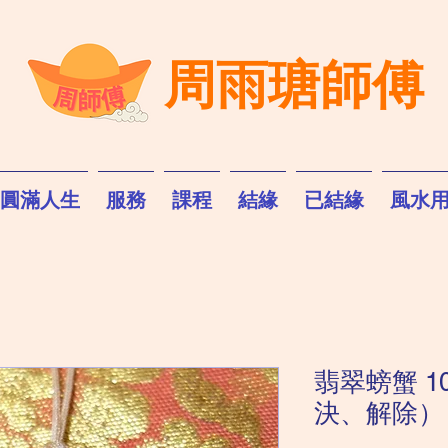
周雨瑭師傅
圓滿人生
服務
課程
結緣
已結緣
風水
翡翠螃蟹 1
決、解除）