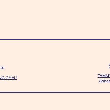
e:
TAMMY
NG CHAU
(What