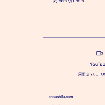
高9mm 橫12mm
YouTub
周雨瑭 YUE TO
chaushifu.com