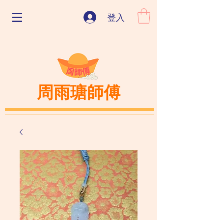
登入
周雨瑭師傅