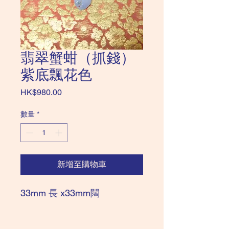
翡翠蟹蚶（抓錢）
紫底飄花色
價
HK$980.00
格
數量
*
新增至購物車
33mm 長 x33mm闊