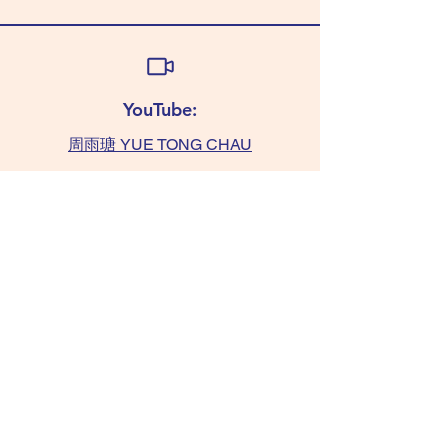
YouTube:
周雨瑭 YUE TONG CHAU
查詢:
TAMMY 6011 0393
(WhatsApp only)
chaushifu.com
/ 聯絡我們​​ contact us