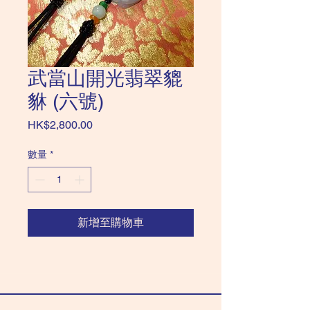
武當山開光翡翠貔
貅 (六號)
價
HK$2,800.00
格
數量
*
新增至購物車