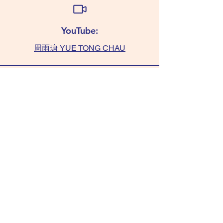
YouTube:
周雨瑭 YUE TONG CHAU
查詢:
TAMMY 6011 0393
(WhatsApp only)
chaushifu.com
/ 聯絡我們​​ contact us
/ 常見問題 FAQ