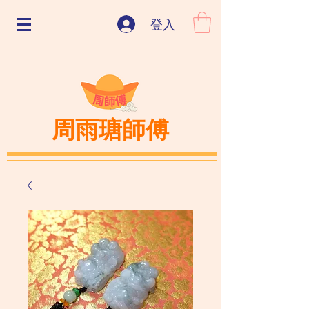
登入
周雨瑭師傅