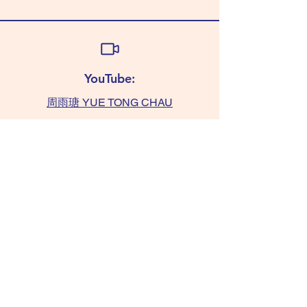
YouTube:
周雨瑭 YUE TONG CHAU
查詢:
TAMMY 6011 0393
(WhatsApp only)
chaushifu.com
/ 聯絡我們​​ contact us