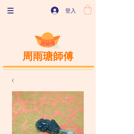
登入
周雨瑭師傅