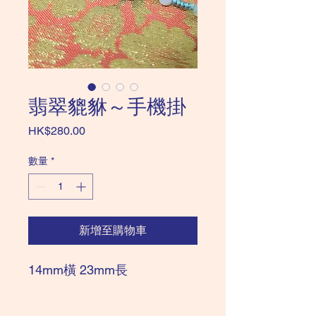
翡翠貔貅～手機掛
價
HK$280.00
格
數量
*
新增至購物車
14mm橫 23mm長