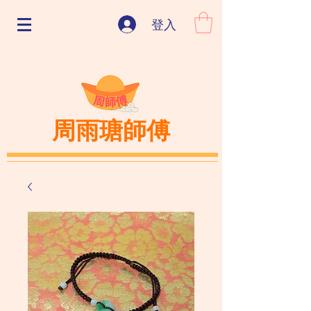
登入
周雨瑭師傅