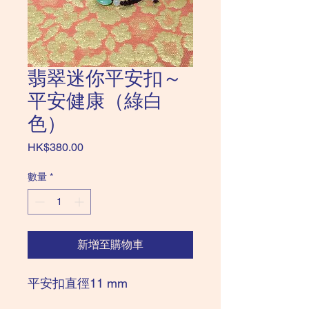
翡翠迷你平安扣～
平安健康（綠白
色）
價
HK$380.00
格
數量
*
新增至購物車
平安扣直徑11 mm