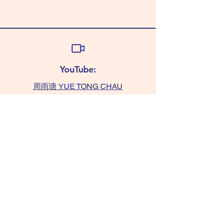
YouTube:
周雨瑭 YUE TONG CHAU
查詢:
TAMMY 6011 0393
(WhatsApp only)
chaushifu.com