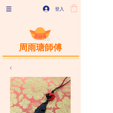
登入
周雨瑭師傅