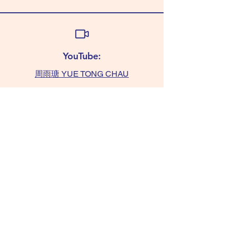
YouTube:
周雨瑭 YUE TONG CHAU
查詢:
TAMMY 6011 0393
(WhatsApp only)
chaushifu.com
/ 聯絡我們​​ contact us