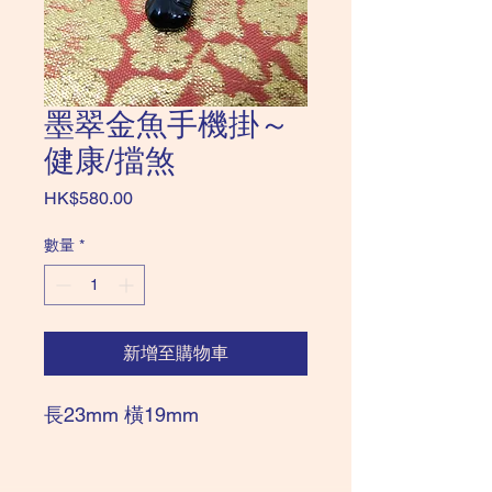
墨翠金魚手機掛～
健康/擋煞
價
HK$580.00
格
數量
*
新增至購物車
長23mm 橫19mm