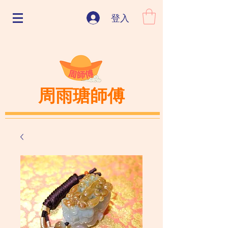
登入
周雨瑭師傅