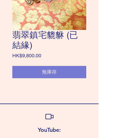
翡翠鎮宅貔貅 (已
結緣)
價
HK$9,800.00
格
無庫存
YouTube: