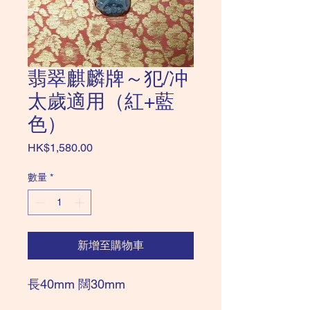
翡翠麒麟牌～犯/冲
太歲適用（紅+藍
色）
價
HK$1,580.00
格
數量
*
新增至購物車
長40mm 闊30mm