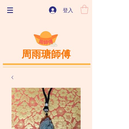
登入
周雨瑭師傅