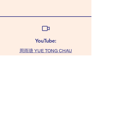
YouTube:
周雨瑭 YUE TONG CHAU
查詢:
TAMMY 6011 0393
(WhatsApp only)
chaushifu.com