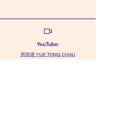
YouTube:
周雨瑭 YUE TONG CHAU
查詢:
TAMMY 6011 0393
(WhatsApp only)
chaushifu.com