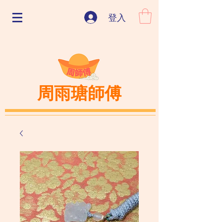
登入
周雨瑭師傅