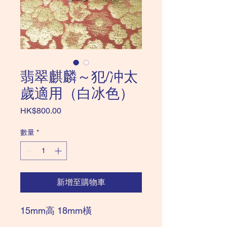
翡翠麒麟～犯/冲太
歲適用（白冰色）
價
HK$800.00
格
數量
*
新增至購物車
15mm高 18mm橫