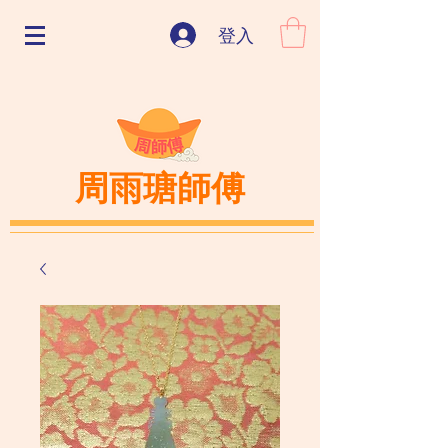
登入
周雨瑭師傅