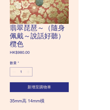
翡翠琵琶～（隨身
佩戴～說話好聽）
欖色
價
HK$980.00
格
數量
*
新增至購物車
35mm高 14mm橫