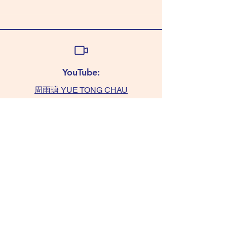
YouTube:
周雨瑭 YUE TONG CHAU
查詢:
TAMMY 6011 0393
(WhatsApp only)
chaushifu.com