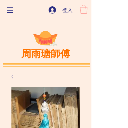
登入
周雨瑭師傅