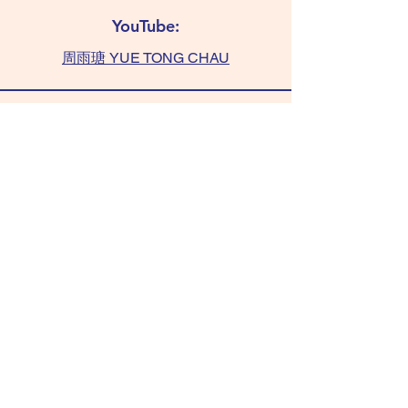
YouTube:
周雨瑭 YUE TONG CHAU
查詢:
TAMMY 6011 0393
(WhatsApp only)
chaushifu.com
/ 聯絡我們​​ contact us
/ 常見問題 FAQ
Copyright © 2026 chaushifu.com • All Rights