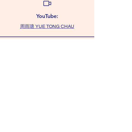
YouTube:
周雨瑭 YUE TONG CHAU
查詢:
TAMMY 6011 0393
(WhatsApp only)
chaushifu.com
/ 聯絡我們​​ contact us
/ 常見問題 FAQ