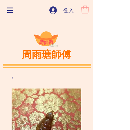
登入
周雨瑭師傅