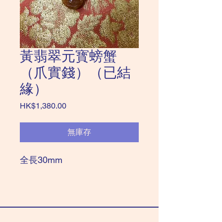
黃翡翠元寳螃蟹
（爪實錢）（已結
緣）
價
HK$1,380.00
格
無庫存
全長30mm