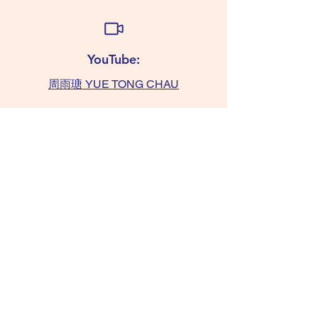
YouTube:
周雨瑭 YUE TONG CHAU
查詢:
TAMMY 6011 0393
(WhatsApp only)
chaushifu.com
/ 聯絡我們​​ contact us
/ 常見問題 FAQ