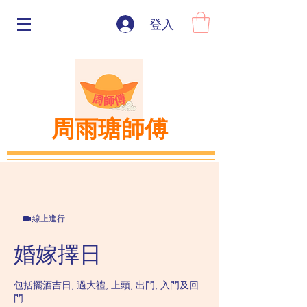
登入
周雨瑭師傅
線上進行
婚嫁擇日
包括擺酒吉日, 過大禮, 上頭, 出門, 入門及回
門