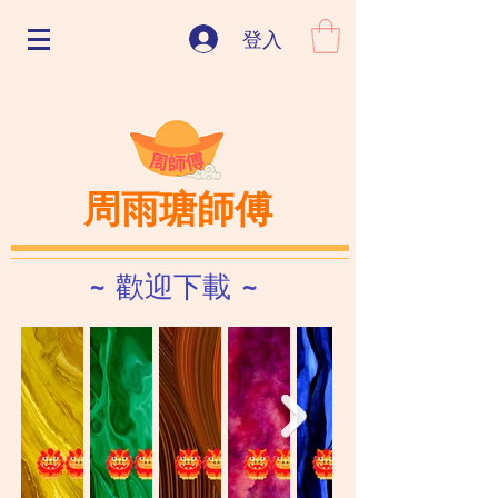
登入
周雨瑭師傅
~ 歡迎下載 ~