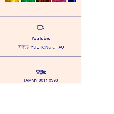
YouTube:
周雨瑭 YUE TONG CHAU
查詢:
TAMMY 6011 0393
(WhatsApp only)
chaushifu.com