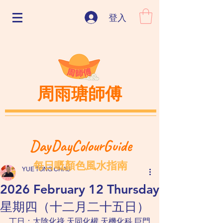
登入
周雨瑭師傅
DayDayColourGuide
每日嘅顏色風水指南
YUE TONG CHAU
2026 February 12 Thursday
星期四（十二月二十五日）
丁日：太陰化祿 天同化權 天機化科 巨門