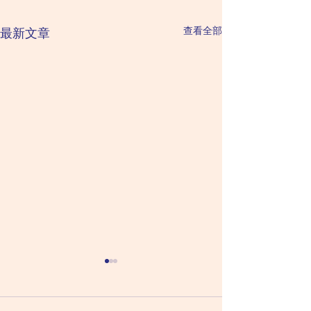
查看全部
最新文章
2026 August 6 Thursday
2026 August 5
星期四（六月二十四日）
Wednesday 
二十三日）