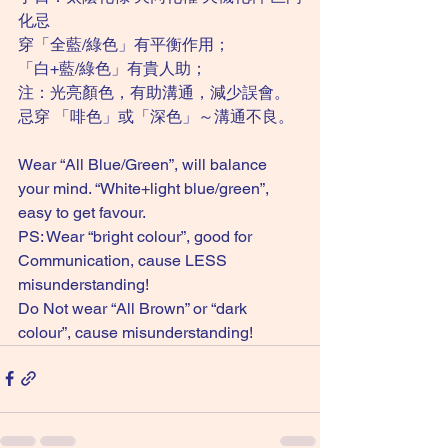
化忌 
穿「全藍/綠色」有平衡作用；
「白+藍/綠色」有貴人助；
注：光亮顏色，有助溝通，減少誤會。
忌穿 「啡色」或「深色」～溝通不良。
Wear “All Blue/Green”, will balance 
your mind. “White+light blue/green”, 
easy to get favour.
PS: Wear “bright colour”, good for 
Communication, cause LESS 
misunderstanding! 
Do Not wear “All Brown” or “dark 
colour”, cause misunderstanding!