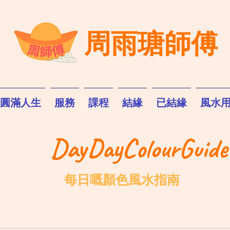
周雨瑭師傅
圓滿人生
服務
課程
結緣
已結緣
風水
DayDayColourGuide
每日嘅顏色風水指南