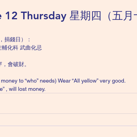
ne 12 Thursday 星期四（五
，捐錢日）：
左輔化科 武曲化忌
穿，會破財。
money to “who” needs) Wear “All yellow” very good.
” , will lost money.