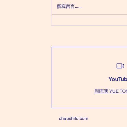
科 貪狼化忌 （「癸」要學識「不
撰寫留言......
強求」，因為今天要什麼沒什麼）
穿「全淺藍/綠色」好，心態平
衡。 不能穿「紅+藍/綠色」，要
咩冇咩！ Wear “all light
blue/green” is good for balance
your mind. Don't wear
"red+blue/green", anything you
"want"~can't get
YouTub
周雨瑭 YUE TO
chaushifu.com