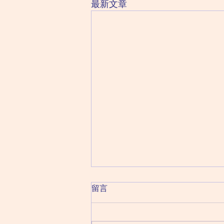
最新文章
2026 August 7 Friday 星期五
留言
（六月二十五日）
癸日：破軍化祿 巨門化權 太陰化