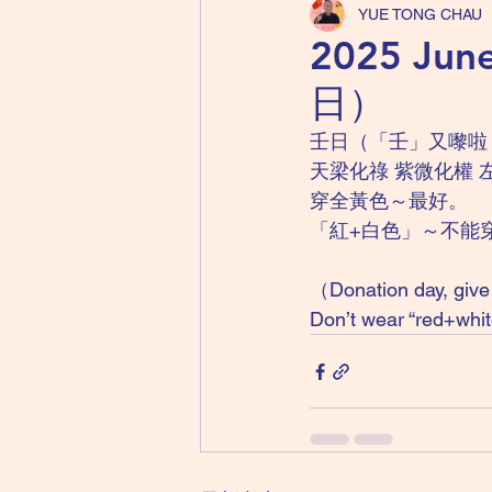
YUE TONG CHAU
2025 Ju
日）
壬日（「壬」又嚟啦
天梁化祿 紫微化權 
穿全黃色～最好。
「紅+白色」～不能
（Donation day, give 
Don’t wear “red+white