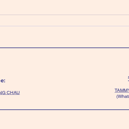
科 
天梁化祿 紫微化權 左輔化科 武曲
「淺
化忌 穿全黃色～最好。 「紅+白
「光
色」～不能穿，會破財。
+黃
（Donation day, give money to
綠+
“who” needs) Wear “All yellow”
題。 We
very good. Don’t wear “red+white”
balan
, will lost money.
colou
“blac
e:
TAMMY
NG CHAU
(What