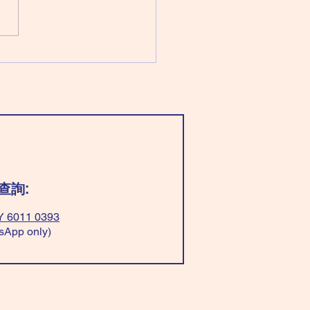
文昌化忌 （七殺同時化忌） 穿
藍/綠色」好，平衡心理；穿
亮顏色」也是好的。 穿「黑
色」有貴人。 「忌」穿「藍/
白色」，太急；文書處理出問
ar “Light blue/green”, can
ce your mind. Wear “bright
r” good too! Wear
k+yellow” easy
查詢:
 6011 0393
sApp only)