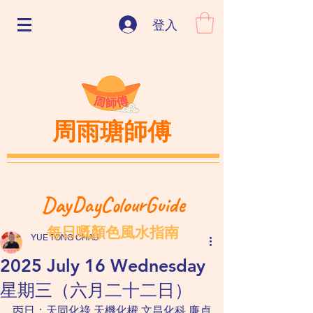
登入
周雨瑭師傅
DayDayColourGuide
每日嘅顏色風水指南
YUE TONG CHAU
2025 July 16 Wednesday
星期三（六月二十二日）
丙日：天同化祿 天機化權 文昌化科 廉貞