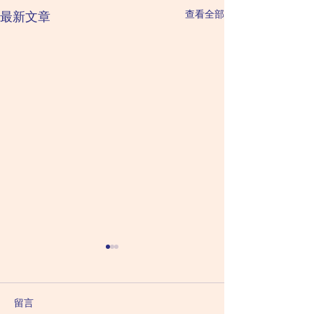
查看全部
最新文章
2026 August 9 Sunday 星
2026 August 8 
星期六（六月二
期日（六月二十七日）
甲日：廉貞化祿 破
乙日：天機化祿 天梁化權 紫
留言