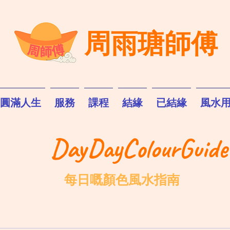
周雨瑭師傅
圓滿人生
服務
課程
結緣
已結緣
風水
DayDayColourGuide
每日嘅顏色風水指南