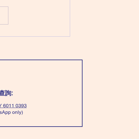
：巨門化祿 太陽化權 文曲化
文昌化忌 （七殺同時化忌） 穿
藍/綠色」好，平衡心理；穿
亮顏色」也是好的。 穿「黑
色」有貴人。 「忌」穿「藍/
白色」，太急；文書處理出問
ar “Light blue/green”, can
ce your mind. Wear “bright
r” good too! Wear
k+yellow” easy
查詢:
 6011 0393
sApp only)