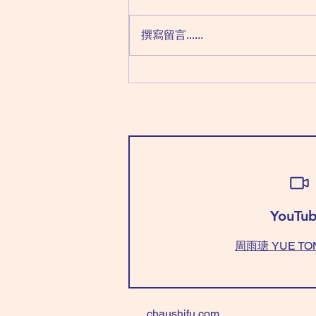
癸日：破軍化祿 巨門化權 太陰化
科 貪狼化忌 （「癸」要學識「不
撰寫留言......
強求」，因為今天要什麼沒什麼）
穿「全淺藍/綠色」好，心態平
衡。 不能穿「紅+藍/綠色」，要
咩冇咩！ Wear “all light
blue/green” is good for balance
your mind. Don't wear
"red+blue/green", anything you
"want"~can't get
YouTub
周雨瑭 YUE TO
chaushifu.com