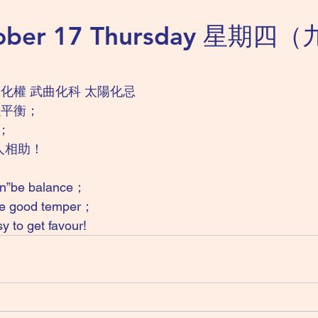
tober 17 Thursday 星期
化權 武曲化科 太陽化忌
以平衡；
；
人相助！
een”be balance；
ave good temper；
y to get favour!