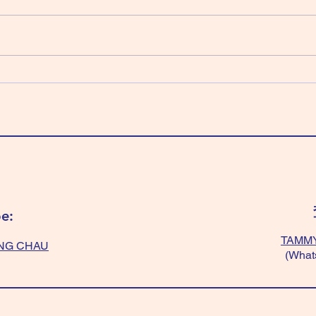
辛日
壬日（「壬」又嚟啦，捐錢日）：
科 
天梁化祿 紫微化權 左輔化科 武曲
「淺
化忌 穿全黃色～最好。 「紅+白
「光
色」～不能穿，會破財。
+黃
（Donation day, give money to
綠+
“who” needs) Wear “All yellow”
題。 We
very good. Don’t wear “red+white”
balan
, will lost money.
colou
“blac
e:
TAMMY
NG CHAU
(What