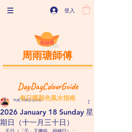
登入
周雨瑭師傅
DayDayColourGuide
每日嘅顏色風水指南
YUE TONG CHAU
2026 January 18 Sunday 星
期日（十一月三十日）
壬日（「壬」又嚟啦，捐錢日）：