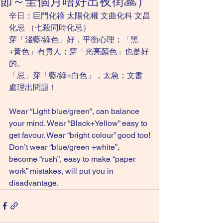
節～全個月唔好出夜街🙏）
辛日：巨門化祿 太陽化權 文曲化科 文昌
化忌 （七殺同時化忌）
穿「淺藍/綠色」好，平衡心理；「黑
+黃色」有貴人；穿「光亮顏色」也是好
的。
「忌」穿「藍/綠+白色」，太急；文書
處理出問題！
Wear “Light blue/green”, can balance 
your mind. Wear “Black+Yellow” easy to 
get favour. Wear “bright colour” good too!
Don’t wear “blue/green +white”, 
become “rush”, easy to make “paper 
work” mistakes, will put you in 
disadvantage.