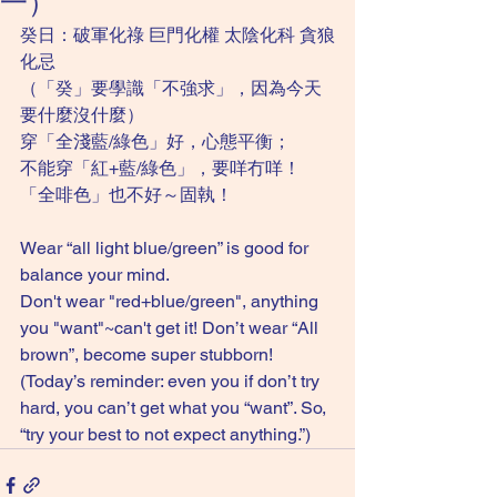
一）
癸日：破軍化祿 巨門化權 太陰化科 貪狼
化忌
（「癸」要學識「不強求」，因為今天
要什麼沒什麼）
穿「全淺藍/綠色」好，心態平衡；
不能穿「紅+藍/綠色」，要咩冇咩！
「全啡色」也不好～固執！
Wear “all light blue/green” is good for 
balance your mind. 
Don't wear "red+blue/green", anything 
you "want"~can't get it! Don’t wear “All 
brown”, become super stubborn!
(Today’s reminder: even you if don’t try 
hard, you can’t get what you “want”. So, 
“try your best to not expect anything.”)