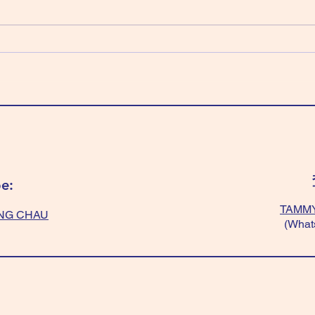
平衡作用。 全紫色、全黃色 或
～可
「紫色+黃色」 或 「黑+紫+黃
好；
色」～有貴人幫。 不過「黃色+白
要穿
色」、「黑色/深色」絕對不能❌，
色」
會容易情緒化。 Wear "All
“ligh
blue/green” balance your mind.
Wear 
Wear “All Purple/ All yellow/
temp
“yellow+purple”/ “black+
get f
e:
TAMMY
NG CHAU
(What