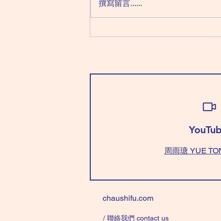
撰寫留言......
情緒＂來侵犯，情緒壞，運氣跟住
變壞；穿＂紅色＂頂住。如果表面
不能＂紅色＂，最少打底用。）
穿「白+藍/綠色」有貴人助。 忌
穿 「藍/綠色+黃色」，爭拗不
斷！ (NOTE : Today, we call it
'Bad Mood' day; 'Bad Mood' will
bring 'Bad Luck'. Wear “Re
YouTub
周雨瑭 YUE TO
chaushifu.com
/ 聯絡我們​​ contact us