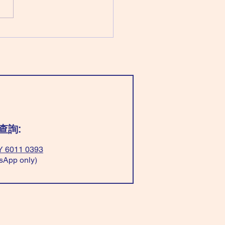
以平衡； 穿「全黃色」脾氣
穿「紅+白色」有貴人。 ❌不
「全紅色」或「黃+淺藍/綠
，一定惹是生非！ Wear
t blue/green”be balance；
“all yellow” have good
er； Wear”red+white” easy
avour. ❌Don’t
查詢:
 6011 0393
sApp only)