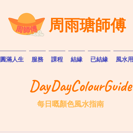
周雨瑭師傅
圓滿人生
服務
課程
結緣
已結緣
風水
DayDayColourGuide
每日嘅顏色風水指南