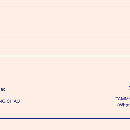
乙日：天機化祿 天梁化權 紫微化
甲日
科 太陰化忌 「全藍/綠色」好，有
科 
平衡作用。 全紫色、全黃色 或
～可
「紫色+黃色」 或 「黑+紫+黃
好；
色」～有貴人幫。 不過「黃色+白
要穿
色」、「黑色/深色」絕對不能❌，
色」
會容易情緒化。 Wear "All
“ligh
blue/green” balance your mind.
Wear 
Wear “All Purple/ All yellow/
temp
“yellow+purple”/ “black+
get f
e:
TAMMY
NG CHAU
(What