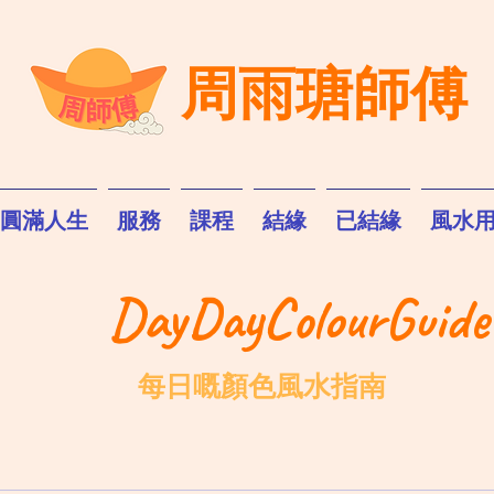
周雨瑭師傅
圓滿人生
服務
課程
結緣
已結緣
風水
DayDayColourGuide
每日嘅顏色風水指南