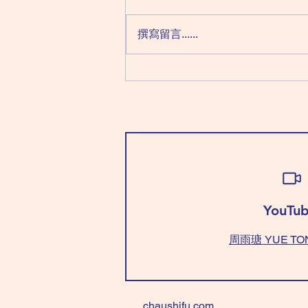
丙日：天同化祿 天機化權 文昌化
科 廉貞化忌 (注: '丙曰' 最怕＂悲觀
撰寫留言......
情緒＂來侵犯，情緒壞，運氣跟住
變壞；穿＂紅色＂頂住。如果表面
不能＂紅色＂，最少打底用。）
穿「白+藍/綠色」有貴人助。 忌
穿 「藍/綠色+黃色」，爭拗不
斷！ (NOTE : Today, we call it
'Bad Mood' day; 'Bad Mood' will
bring 'Bad Luck'. Wear “Re
YouTub
周雨瑭 YUE TO
chaushifu.com