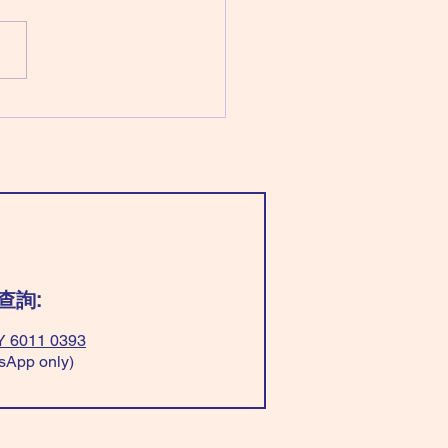
：廉貞化祿 破軍化權 武曲化
太陽化忌 穿「淺藍/綠色」最好
以平衡； 穿「全黃色」脾氣
穿「紅+白色」有貴人。 ❌不
「全紅色」或「黃+淺藍/綠
，一定惹是生非！ Wear
t blue/green”be balance；
“all yellow” have good
er； Wear”red+white” easy
avour. ❌Don’t
查詢:
 6011 0393
sApp only)