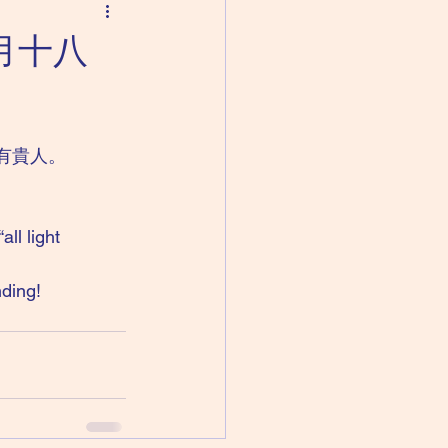
九月十八
有貴人。
ll light 
ding! 