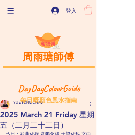
登入
周雨瑭師傅
DayDayColourGuide
每日嘅顏色風水指南
YUE TONG CHAU
2025 March 21 Friday 星期
五（二月二十二日）
己日：武曲化祿 貪狼化權 天梁化科 文曲