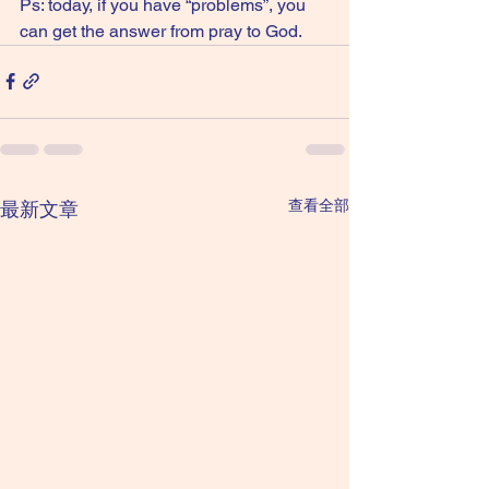
Ps: today, if you have “problems”, you 
can get the answer from pray to God.
查看全部
最新文章