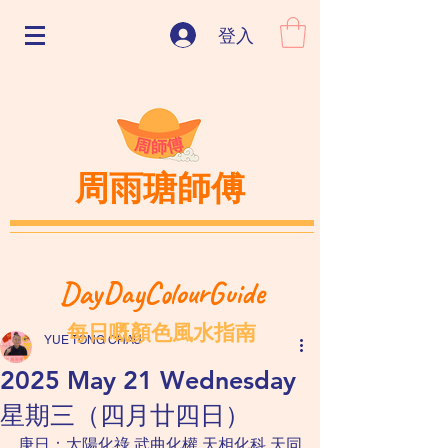
登入
周雨瑭師傅
DayDayColourGuide
每日嘅顏色風水指南
YUE TONG CHAU
2025 May 21 Wednesday
星期三（四月廿四日）
庚日：太陽化祿 武曲化權 天相化科 天同