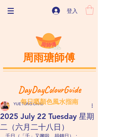
登入
周雨瑭師傅
DayDayColourGuide
每日嘅顏色風水指南
YUE TONG CHAU
2025 July 22 Tuesday 星期
二（六月二十八日）
壬日（「壬」又嚟啦，捐錢日）：