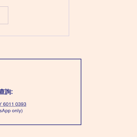
：廉貞化祿 破軍化權 武曲化
太陽化忌 穿「淺藍/綠色」最好
以平衡； 穿「全黃色」脾氣
穿「紅+白色」有貴人。 ❌不
「全紅色」或「黃+淺藍/綠
，一定惹是生非！ Wear
t blue/green”be balance；
“all yellow” have good
er； Wear”red+white” easy
avour. ❌Don’t
查詢:
 6011 0393
sApp only)