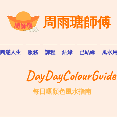
周雨瑭師傅
圓滿人生
服務
課程
結緣
已結緣
風水
DayDayColourGuide
每日嘅顏色風水指南