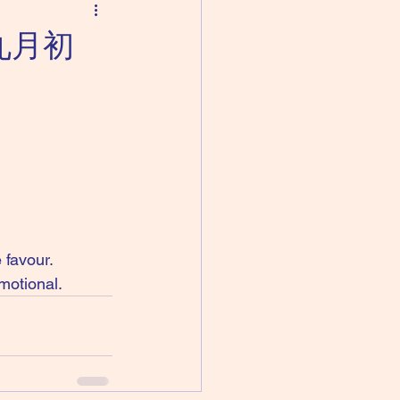
（九月初
 favour.
motional. 