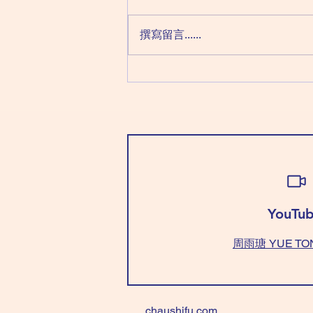
丙日：天同化祿 天機化權 文昌化
科 廉貞化忌 (注: '丙曰' 最怕＂悲觀
撰寫留言......
情緒＂來侵犯，情緒壞，運氣跟住
變壞；穿＂紅色＂頂住。如果表面
不能＂紅色＂，最少打底用。）
穿「白+藍/綠色」有貴人助。 忌
穿 「藍/綠色+黃色」，爭拗不
斷！ (NOTE : Today, we call it
'Bad Mood' day; 'Bad Mood' will
bring 'Bad Luck'. Wear “Re
YouTub
周雨瑭 YUE TO
chaushifu.com