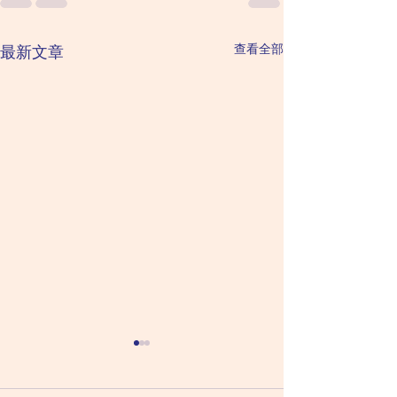
查看全部
最新文章
2026 August 6 Thursday
2026 August 5
星期四（六月二十四日）
Wednesday 