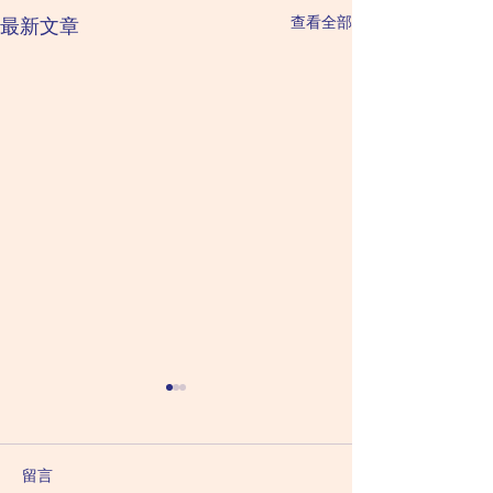
查看全部
最新文章
2026 August 6 Thursday
2026 August 5
星期四（六月二十四日）
Wednesday 
二十三日）
壬日（「壬」又嚟啦，捐錢
辛日：巨門化祿 太
留言