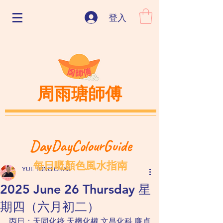
登入
周雨瑭師傅
DayDayColourGuide
每日嘅顏色風水指南
YUE TONG CHAU
2025 June 26 Thursday 星
期四（六月初二）
丙日：天同化祿 天機化權 文昌化科 廉貞