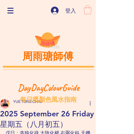
登入
周雨瑭師傅
DayDayColourGuide
每日嘅顏色風水指南
YUE TONG CHAU
2025 September 26 Friday
星期五（八月初五）
戊日：貪狼化祿 太陰化權 右𢏺化科 天機