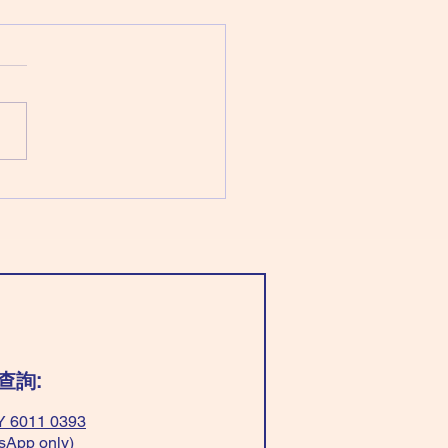
 August 5 Wednesday
三（六月二十三日）
：巨門化祿 太陽化權 文曲化
文昌化忌 （七殺同時化忌） 穿
藍/綠色」好，平衡心理；穿
亮顏色」也是好的。 穿「黑
色」有貴人。 「忌」穿「藍/
白色」，太急；文書處理出問
ar “Light blue/green”, can
ce your mind. Wear “bright
r” good too! Wear
k+yellow” easy
查詢:
 6011 0393
sApp only)