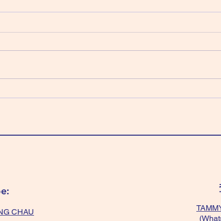
2026 August 6 Thursday 星
2026
星期
期四（六月二十四日）
辛日
壬日（「壬」又嚟啦，捐錢日）：
科 
天梁化祿 紫微化權 左輔化科 武曲
「淺
化忌 穿全黃色～最好。 「紅+白
「光
色」～不能穿，會破財。
+黃
（Donation day, give money to
綠+
“who” needs) Wear “All yellow”
題。 We
very good. Don’t wear “red+white”
balan
, will lost money.
colou
“blac
e:
TAMMY
NG CHAU
(What