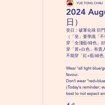
YUE TONG CHAU
2024 Au
日）
癸日：破軍化祿 巨門
（「癸」要學識「不
穿「全淺藍/綠色」
穿「黃+白色」有貴
不能穿「紅+藍/綠
Wear “all light blue/
favour.
Don't wear "red+blue/
(Today’s reminder: ev
best to not expect an