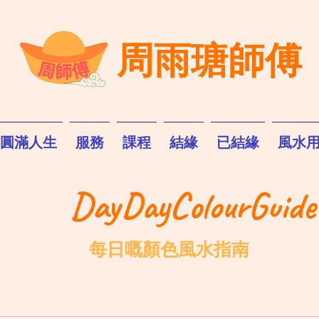
周雨瑭師傅
圓滿人生
服務
課程
結緣
已結緣
風水
DayDayColourGuide
每日嘅顏色風水指南