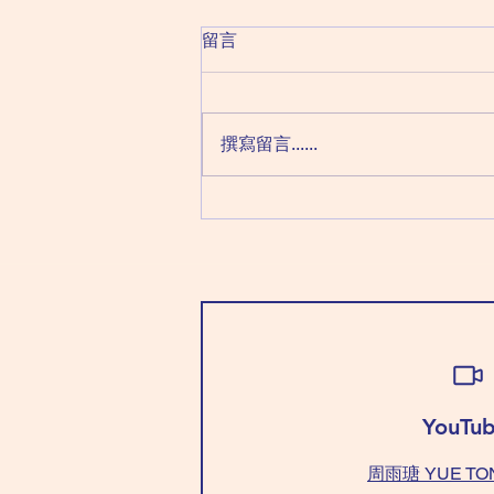
2026 August 7 Friday 星期五
留言
（六月二十五日）
癸日：破軍化祿 巨門化權 太陰化
科 貪狼化忌 （「癸」要學識「不
撰寫留言......
強求」，因為今天要什麼沒什麼）
穿「全淺藍/綠色」好，心態平
衡。 不能穿「紅+藍/綠色」，要
咩冇咩！ Wear “all light
blue/green” is good for balance
your mind. Don't wear
"red+blue/green", anything you
"want"~can't get
YouTub
周雨瑭 YUE TO