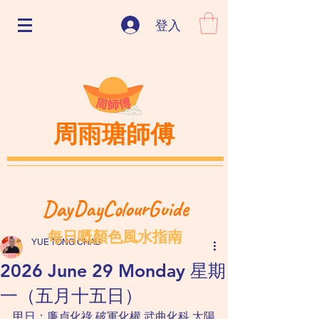
登入
周雨瑭師傅
DayDayColourGuide
每日嘅顏色風水指南
YUE TONG CHAU
2026 June 29 Monday 星期
一（五月十五日）
甲日：廉貞化祿 破軍化權 武曲化科 太陽