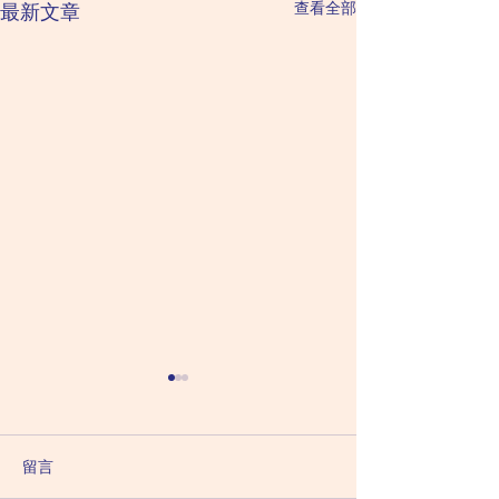
查看全部
最新文章
2026 August 9 Sunday 星
2026 August 8 
星期六（六月二
期日（六月二十七日）
甲日：廉貞化祿 破
乙日：天機化祿 天梁化權 紫
留言
曲化科 太陽化忌 
微化科 太陰化忌 「全藍/綠